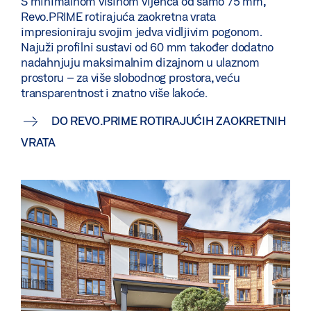
S minimalnom visinom vijenca od samo 75 mm,
Revo.PRIME rotirajuća zaokretna vrata
impresioniraju svojim jedva vidljivim pogonom.
Najuži profilni sustavi od 60 mm također dodatno
nadahnjuju maksimalnim dizajnom u ulaznom
prostoru – za više slobodnog prostora, veću
transparentnost i znatno više lakoće.
DO REVO.PRIME ROTIRAJUĆIH ZAOKRETNIH
VRATA