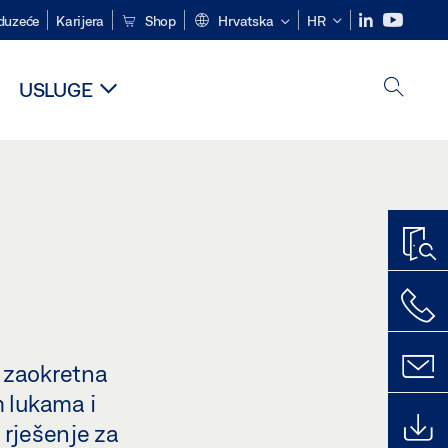
duzeće
Karijera
Shop
Hrvatska
HR
USLUGE
 zaokretna
 lukama i
 rješenje za