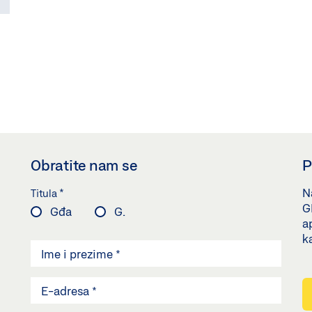
USPOREDITE PROIZVODE
(
0
/3)
Obratite nam se
P
*
Na
Titula
G
Gđa
G.
a
k