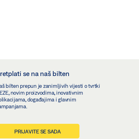
retplati se na naš bilten
š bilten prepun je zanimljivih vijesti o tvrtki
EZE, novim proizvodima, inovativnim
plikacijama, događajima i glavnim
ampanjama.
PRIJAVITE SE SADA