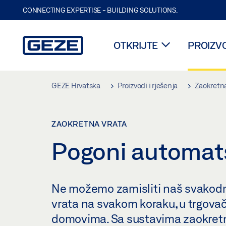
CONNECTING EXPERTISE - BUILDING SOLUTIONS.
OTKRIJTE
PROIZVO
Skip to main content
GEZE Hrvatska
Proizvodi i rješenja
Zaokretna
ZAOKRETNA VRATA
Pogoni automats
Ne možemo zamisliti naš svakodn
vrata na svakom koraku, u trgova
domovima. Sa sustavima zaokretni