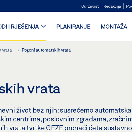
Održivost
Redakcija
Po
DI I RJEŠENJA
PLANIRANJE
MONTAŽA
 vrata
Pogoni automatskih vrata
kih vrata
evni život bez njih: susrećemo automatska
čkim centrima, poslovnim zgradama, zračnim
h vrata tvrtke GEZE pronaći ćete sustavno