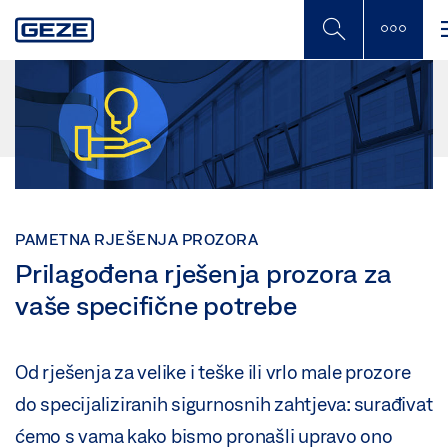
Skip
to
main
content
PAMETNA RJEŠENJA PROZORA
Prilagođena rješenja prozora za
vaše specifične potrebe
Od rješenja za velike i teške ili vrlo male prozore
do specijaliziranih sigurnosnih zahtjeva: surađivat
ćemo s vama kako bismo pronašli upravo ono