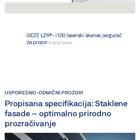
GEZE LZR®- i100 laserski skener, osigurač
za prozor
© GEZE GmbH
USPOREDNO-ODMIČNI PROZORI
Propisana specifikacija: Staklene
fasade – optimalno prirodno
prozračivanje