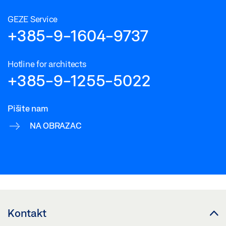
GEZE Service
+385-9-1604-9737
Hotline for architects
+385-9-1255-5022
Pišite nam
NA OBRAZAC
Kontakt