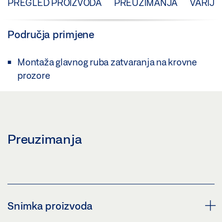
PREGLED PROIZVODA
PREUZIMANJA
VARIJA
Područja primjene
Montaža glavnog ruba zatvaranja na krovne
prozore
Preuzimanja
Snimka proizvoda