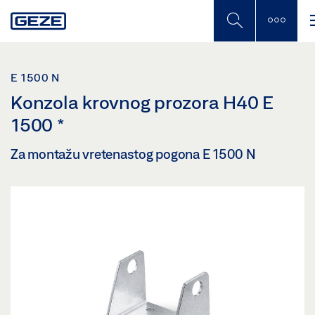
Skip
to
main
content
E 1500 N
Konzola krovnog prozora H40 E
1500
*
Za montažu vretenastog pogona E 1500 N