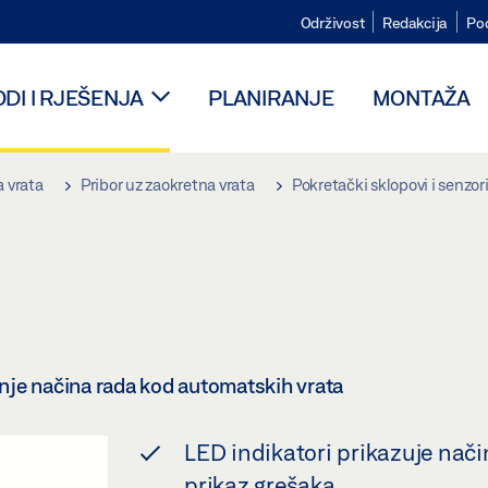
Održivost
Redakcija
Po
DI I RJEŠENJA
PLANIRANJE
MONTAŽA
 vrata
Pribor uz zaokretna vrata
Pokretački sklopovi i senzor
nje načina rada kod automatskih vrata
LED indikatori prikazuje nači
prikaz grešaka