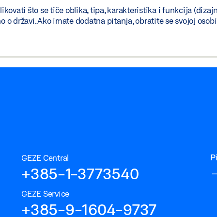
vati što se tiče oblika, tipa, karakteristika i funkcija (dizaj
no o državi. Ako imate dodatna pitanja, obratite se svojoj oso
P
GEZE Central
+385-1-3773540
GEZE Service
+385-9-1604-9737