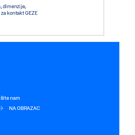
n, dimenzije,
bi za kontakt GEZE
išite nam
NA OBRAZAC