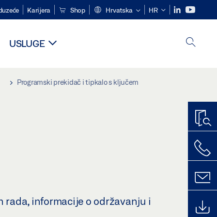
duzeće
Karijera
Shop
Hrvatska
HR
USLUGE
i
Programski prekidač i tipkalo s ključem
n rada, informacije o održavanju i