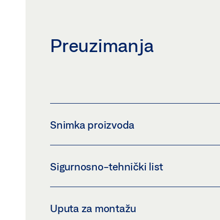
Preuzimanja
Snimka proizvoda
KEYPAD PROGRAMME SWITCH TPS
Sigurnosno-tehnički list
Preuzmi (PNG)
Preuzmi (JPG)
ZAHTJEV ZA OZNAČAVANJE: © GEZE GmbH
TPS SIGURNOSNO-TEHNIČKI LIST HR
Uputa za montažu
Pregled
Preuzmi (.PDF | 455 KB)