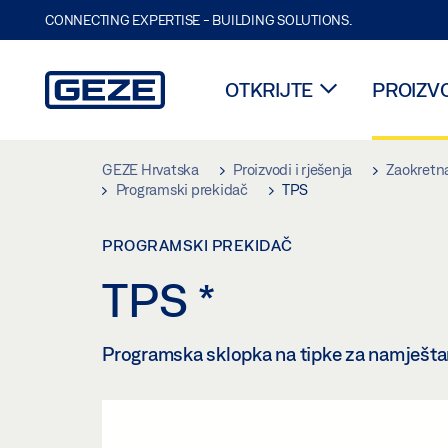
CONNECTING EXPERTISE - BUILDING SOLUTIONS.
OTKRIJTE
PROIZVO
Skip to main content
GEZE Hrvatska
Proizvodi i rješenja
Zaokretna
Programski prekidač
TPS
PROGRAMSKI PREKIDAČ
TPS
*
Programska sklopka na tipke za namješta