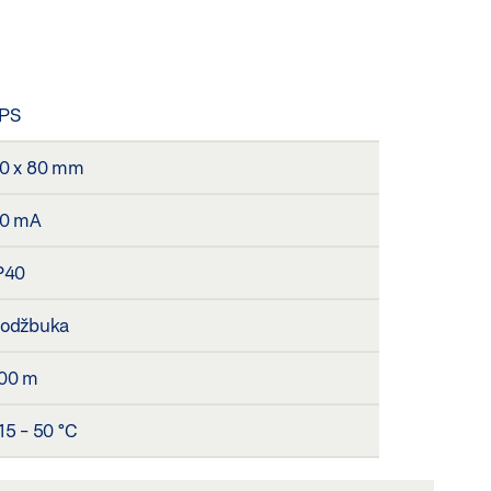
PS
0 x 80 mm
0 mA
P40
odžbuka
00 m
15 - 50 °C