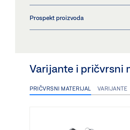
PROGRAMSKA SKLOPKA NA TIPKE TPS HR
Prospekt proizvoda
Pregled
Preuzmi (.PDF | 1 MB)
PREGLED PROIZVODA
Pregled
Preuzmi (.PDF | 10 MB)
Varijante i pričvrsni 
PRIČVRSNI MATERIJAL
VARIJANTE