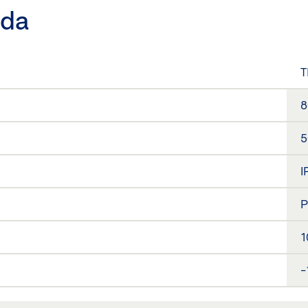
oda
T
8
5
I
P
1
-