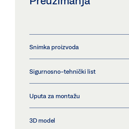
Preuzimanja
Snimka proizvoda
ZATVARAČ VRATA TS 5000 L-ISM
Sigurnosno-tehnički list
Preuzmi (PNG)
Preuzmi (JPG)
ZAHTJEV ZA OZNAČAVANJE: © GEZE GmbH
TS 5000 SOFTCLOSE E-I
Uputa za montažu
Pregled
Preuzmi (.PDF | 713 KB)
TS 5000
3D model
Pregled
Preuzmi (.PDF | 5 MB)