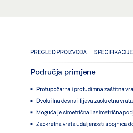
PREGLED PROIZVODA
SPECIFIKACIJE
Područja primjene
Protupožarna i protudimna zaštitna vra
Dvokrilna desna i lijeva zaokretna vrata
Moguća je simetrična i asimetrična podj
Zaokretna vrata udaljenosti spojnica d