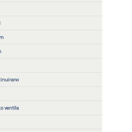
C
mm
m
tinuirano
o ventila