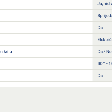
Ja, hid
Sprijed
Da
Elektri
m krilu
Da / Ne
80 ° - 1
Da