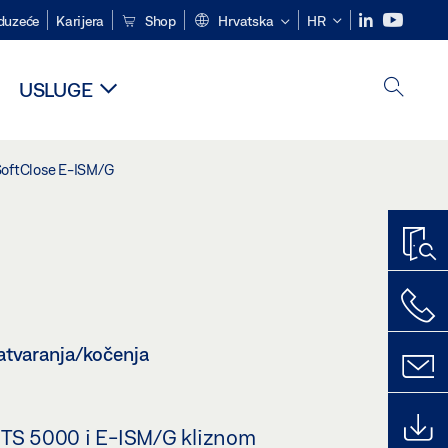
duzeće
Karijera
Shop
Hrvatska
HR
USLUGE
oftClose E-ISM/G
zatvaranja/kočenja
 TS 5000 i E-ISM/G kliznom