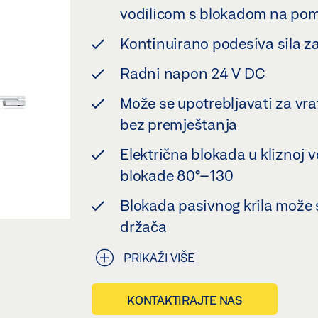
vodilicom s blokadom na pom
Kontinuirano podesiva sila z
Radni napon 24 V DC
Može se upotrebljavati za vra
bez premještanja
Električna blokada u kliznoj vo
blokade 80°–130
Blokada pasivnog krila može
držača
PRIKAŽI VIŠE
KONTAKTIRAJTE NAS