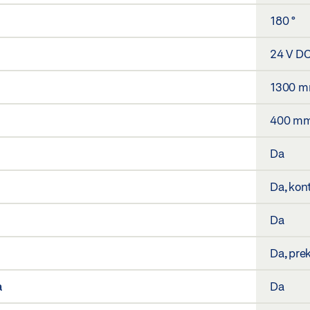
180 °
24 V D
1300 
400 m
Da
Da, kon
Da
Da, prek
a
Da