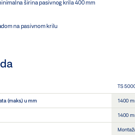
nimalna širina pasivnog krila 400 mm
kadom na pasivnom krilu
oda
TS 5000
rata (maks.) u mm
1400 
1400 
Montaža 