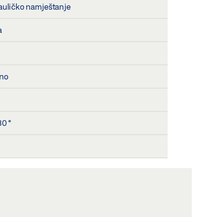
rauličko namještanje
a
čno
30 °