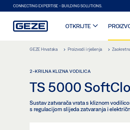
CONNECTING EXPERTISE - BUILDING SOLUTIONS.
OTKRIJTE
PROIZVO
Skip to main content
GEZE Hrvatska
Proizvodi i rješenja
Zaokretna
2-KRILNA KLIZNA VODILICA
TS 5000 SoftCl
Sustav zatvarača vrata s kliznom vodilic
s regulacijom slijeda zatvaranja i elektr