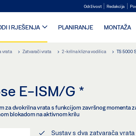
Održivost
Redakcija
Po
DI I RJEŠENJA
PLANIRANJE
MONTAŽA
 vrata
Zatvarači vrata
2-krilna klizna vodilica
TS 5000 S
ose E-ISM/G
*
om za dvokrilna vrata s funkcijom završnog momenta 
ičnom blokadom na aktivnom krilu
Sustav s dva zatvarača vrata