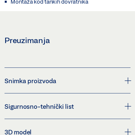
Montaža kod tankih dovratnika
Preuzimanja
Snimka proizvoda
PLOČA ZA MONTAŽU KLIZNA VODILICA BG
Sigurnosno-tehnički list
Preuzmi (PNG)
Preuzmi (JPG)
PLOČA ZA MONTAŽU KLIZNE VODILICE BG *
3D model