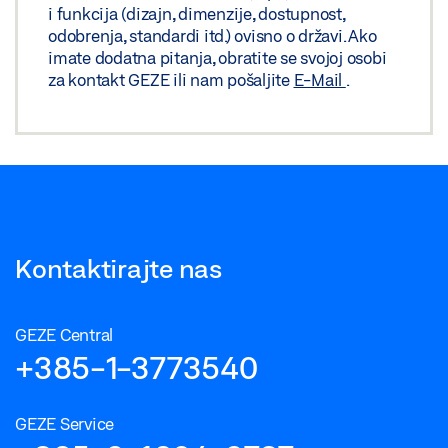
i funkcija (dizajn, dimenzije, dostupnost,
odobrenja, standardi itd.) ovisno o državi. Ako
imate dodatna pitanja, obratite se svojoj osobi
za kontakt GEZE ili nam pošaljite
E-Mail
.
Kontaktirajte nas
GEZE Central
+385-1-3773540
GEZE Service