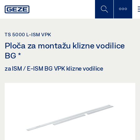
Skip
to
main
content
TS 5000 L-ISM VPK
Ploča za montažu klizne vodilice
BG
*
za ISM / E-ISM BG VPK klizne vodilice