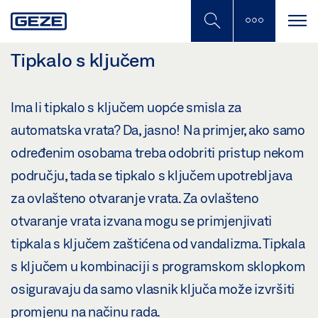
Skip
to
main
content
Tipkalo s ključem
Ima li tipkalo s ključem uopće smisla za
automatska vrata? Da, jasno! Na primjer, ako samo
određenim osobama treba odobriti pristup nekom
području, tada se tipkalo s ključem upotrebljava
za ovlašteno otvaranje vrata. Za ovlašteno
otvaranje vrata izvana mogu se primjenjivati
tipkala s ključem zaštićena od vandalizma. Tipkala
s ključem u kombinaciji s programskom sklopkom
osiguravaju da samo vlasnik ključa može izvršiti
promjenu na načinu rada.