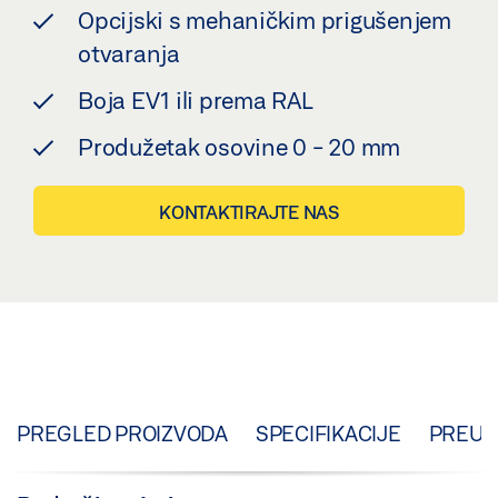
Opcijski s mehaničkim prigušenjem
otvaranja
Boja EV1 ili prema RAL
Produžetak osovine 0 - 20 mm
KONTAKTIRAJTE NAS
PREGLED PROIZVODA
SPECIFIKACIJE
PREUZ