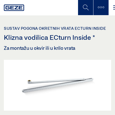
Skip
to
main
content
SUSTAV POGONA OKRETNIH VRATA ECTURN INSIDE
Klizna vodilica ECturn Inside
*
Za montažu u okvir ili u krilo vrata