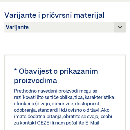
Pregled
Varijante i pričvrsni materijal
Preuzmi (.PDF | 410 KB)
Podijeli
*
Obavijest o prikazanim
proizvodima
Prethodno navedeni proizvodi mogu se
razlikovati što se tiče oblika, tipa, karakteristika
i funkcija (dizajn, dimenzije, dostupnost,
odobrenja, standardi itd.) ovisno o državi. Ako
imate dodatna pitanja, obratite se svojoj osobi
za kontakt GEZE ili nam pošaljite
E-Mail
.