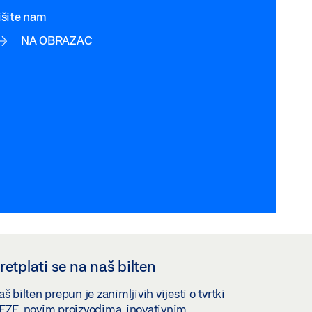
išite nam
NA OBRAZAC
retplati se na naš bilten
š bilten prepun je zanimljivih vijesti o tvrtki
EZE, novim proizvodima, inovativnim