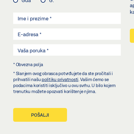
Gđa
G.
a
k
* Obvezna polja
* Slanjem ovog obrasca potvrđujete da ste pročitali i
prihvatili našu
politiku privatnosti
. Vašim ćemo se
podacima koristiti isključivo u ovu svrhu. U bilo kojem
trenutku možete opozvati korištenje njima.
POŠALJI