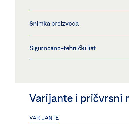
Snimka proizvoda
POLUŽJE GEZE ECTURN
Sigurnosno-tehnički list
Preuzmi (PNG)
Preuzmi (JPG)
ZAHTJEV ZA OZNAČAVANJE: © GEZE GmbH
POLUŽJE ECTURN SIGURNOSNO-TEHNIČKI 
Pregled
Preuzmi (.PDF | 412 KB)
Varijante i pričvrsni 
VARIJANTE