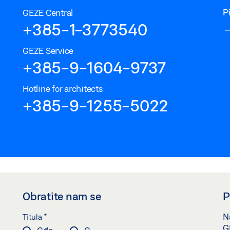
P
GEZE Central
+385-1-3773540
GEZE Service
+385-9-1604-9737
Hotline for architects
+385-9-1255-5022
Obratite nam se
P
*
Na
Titula
G