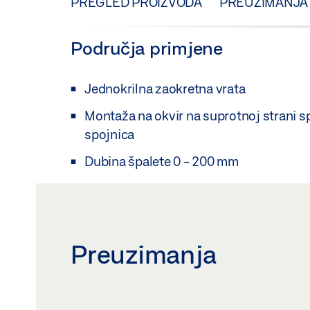
PREGLED PROIZVODA
PREUZIMANJA
Područja primjene
Jednokrilna zaokretna vrata
Montaža na okvir na suprotnoj strani spo
spojnica
Dubina špalete 0 - 200 mm
Preuzimanja