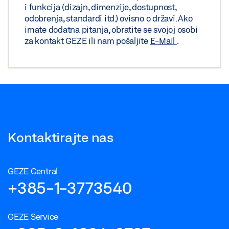
i funkcija (dizajn, dimenzije, dostupnost,
odobrenja, standardi itd.) ovisno o državi. Ako
imate dodatna pitanja, obratite se svojoj osobi
za kontakt GEZE ili nam pošaljite
E-Mail
.
Kontaktirajte nas
GEZE Central
+385-1-3773540
GEZE Service