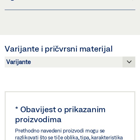
Preuzmi (PNG)
Preuzmi (JPG)
POVRATNA DOJAVA POLOŽAJA E 350 N *
ZAHTJEV ZA OZNAČAVANJE: © GEZE GmbH
SIGURNOSNO-TEHNIČKI LIST HR
Pregled
Varijante i pričvrsni materijal
Preuzmi (.PDF | 407 KB)
Podijeli
*
Obavijest o prikazanim
proizvodima
Prethodno navedeni proizvodi mogu se
razlikovati što se tiče oblika, tipa, karakteristika