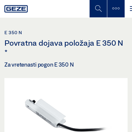
Skip
to
main
content
E 350 N
Povratna dojava položaja E 350 N
*
Za vretenasti pogon E 350 N