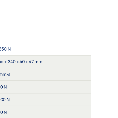
350 N
d + 340 x 40 x 47 mm
 mm/s
0 N
000 N
0 N