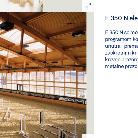
E 350 N ele
E 350 N se mož
programom kon
unutra i prema
zaokretnim kri
krovne prozore
metalne prozo