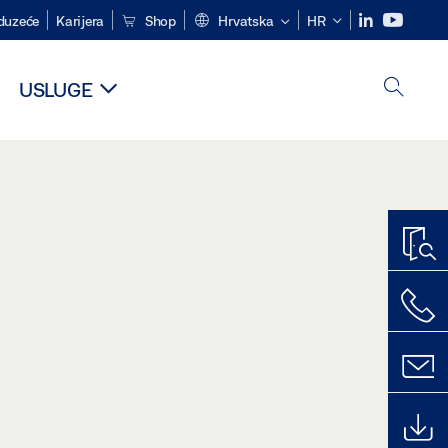
duzeće
Karijera
Shop
Hrvatska
HR
USLUGE