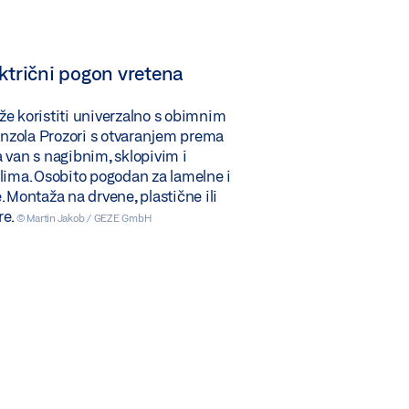
ktrični pogon vretena
e koristiti univerzalno s obimnim
zola Prozori s otvaranjem prema
 van s nagibnim, sklopivim i
lima. Osobito pogodan za lamelne i
. Montaža na drvene, plastične ili
re.
© Martin Jakob / GEZE GmbH