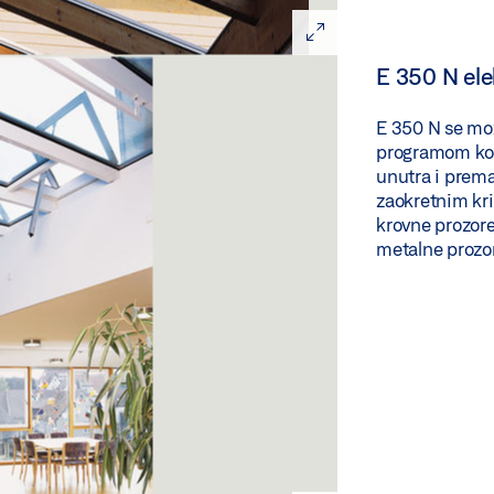
E 350 N ele
E 350 N se mož
programom kon
unutra i prema
zaokretnim kri
krovne prozore
metalne prozo