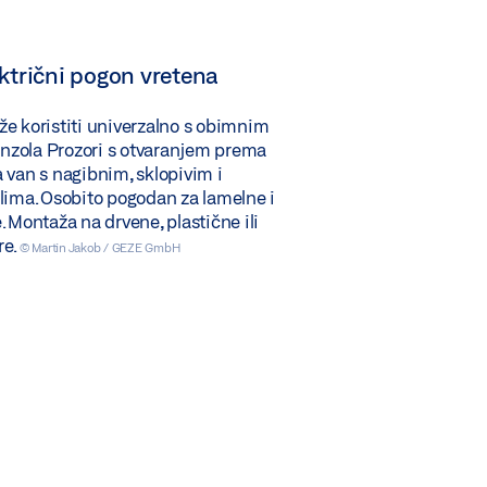
ktrični pogon vretena
e koristiti univerzalno s obimnim
zola Prozori s otvaranjem prema
 van s nagibnim, sklopivim i
lima. Osobito pogodan za lamelne i
. Montaža na drvene, plastične ili
re.
© Martin Jakob / GEZE GmbH