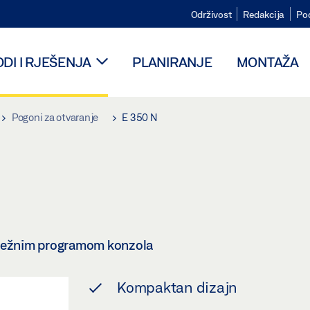
Održivost
Redakcija
Po
DI I RJEŠENJA
PLANIRANJE
MONTAŽA
Pogoni za otvaranje
E 350 N
psežnim programom konzola
Kompaktan dizajn