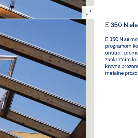
E 350 N ele
E 350 N se mož
programom kon
unutra i prema
zaokretnim kri
krovne prozore
metalne prozo