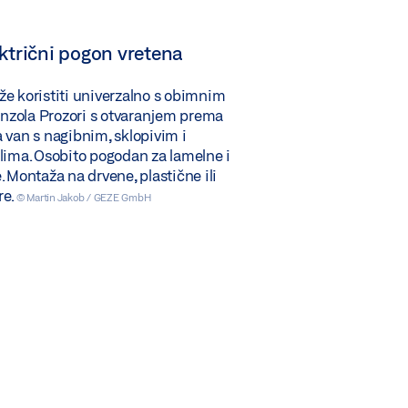
ktrični pogon vretena
e koristiti univerzalno s obimnim
zola Prozori s otvaranjem prema
 van s nagibnim, sklopivim i
lima. Osobito pogodan za lamelne i
. Montaža na drvene, plastične ili
re.
© Martin Jakob / GEZE GmbH