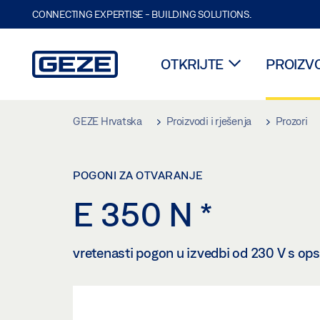
CONNECTING EXPERTISE - BUILDING SOLUTIONS.
OTKRIJTE
PROIZVO
Skip to main content
GEZE Hrvatska
Proizvodi i rješenja
Prozori
POGONI ZA OTVARANJE
E 350 N
*
vretenasti pogon u izvedbi od 230 V s o