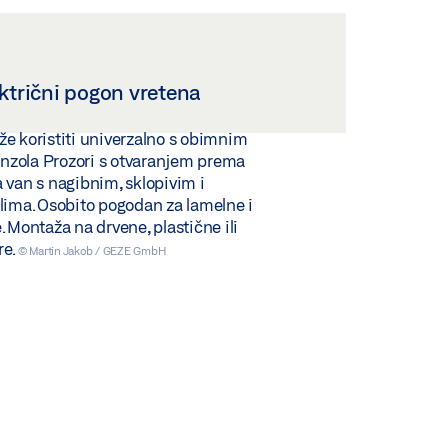
ktrični pogon vretena
e koristiti univerzalno s obimnim
zola Prozori s otvaranjem prema
 van s nagibnim, sklopivim i
lima. Osobito pogodan za lamelne i
. Montaža na drvene, plastične ili
re.
© Martin Jakob / GEZE GmbH