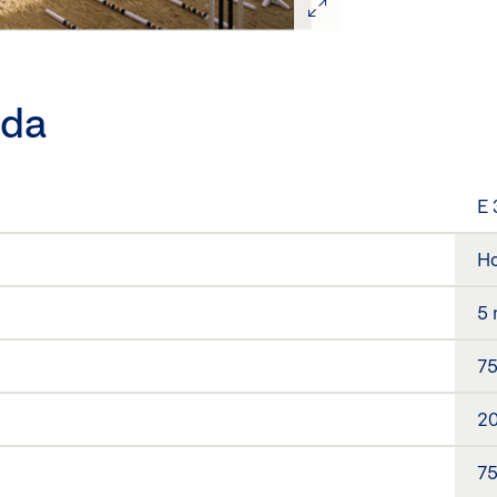
oda
E 
Ho
5
75
2
75