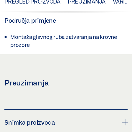
PREGLED PROIZVODA
PREUZIMANJA
VARIJA
Područja primjene
Montaža glavnog ruba zatvaranja na krovne
prozore
Preuzimanja
Snimka proizvoda