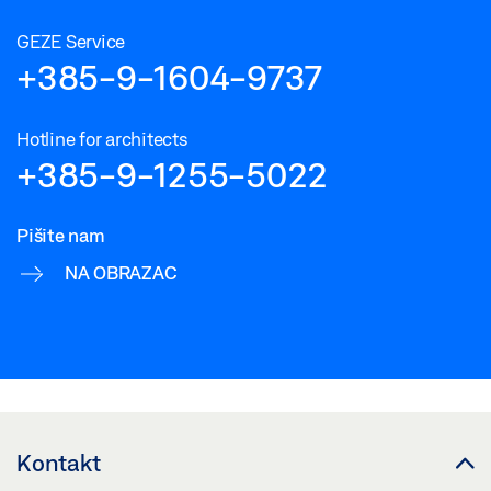
GEZE Service
+385-9-1604-9737
Hotline for architects
+385-9-1255-5022
Pišite nam
NA OBRAZAC
Kontakt