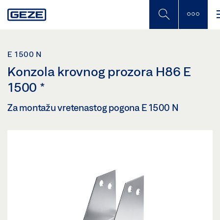
Skip
to
main
content
E 1500 N
Konzola krovnog prozora H86 E
1500
*
Za montažu vretenastog pogona E 1500 N