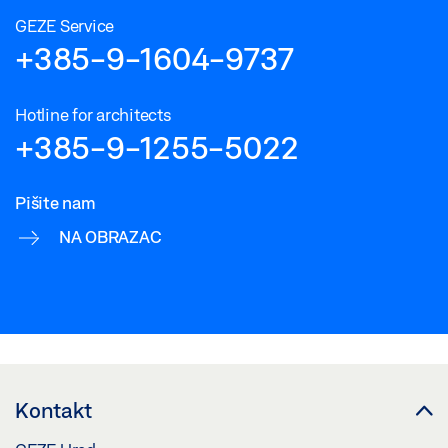
GEZE Service
+385-9-1604-9737
Hotline for architects
+385-9-1255-5022
Pišite nam
NA OBRAZAC
Kontakt