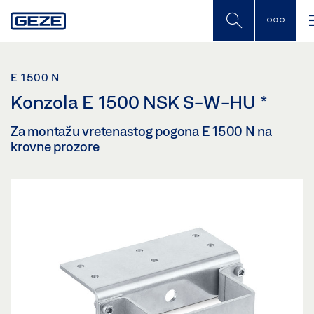
Skip
to
main
content
E 1500 N
Konzola E 1500 NSK S-W-HU
*
Za montažu vretenastog pogona E 1500 N na
krovne prozore