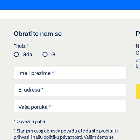
Obratite nam se
P
*
Na
Titula
G
Gđa
G.
a
k
* Obvezna polja
* Slanjem ovog obrasca potvrđujete da ste pročitali i
prihvatili našu
politiku privatnosti
. Vašim ćemo se