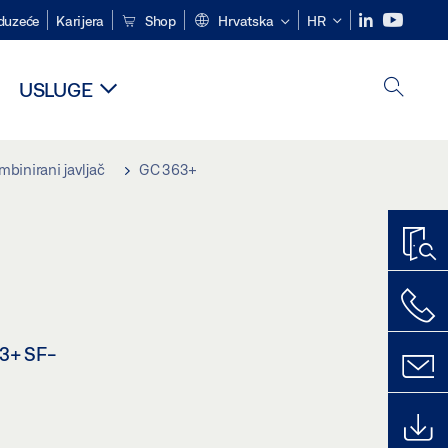
duzeće
Karijera
Shop
Hrvatska
HR
USLUGE
mbinirani javljač
GC 363+
63+ SF-