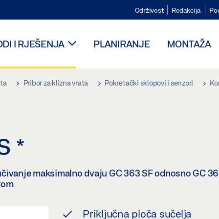
Održivost
Redakcija
Po
DI I RJEŠENJA
PLANIRANJE
MONTAŽA
ata
Pribor za klizna vrata
Pokretački sklopovi i senzori
Ko
 S
*
iključivanje maksimalno dvaju GC 363 SF odnosno GC 3
orom
Priključna ploča sučelja