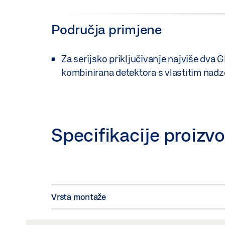
Područja primjene
Za serijsko priključivanje najviše dv
kombinirana detektora s vlastitim nad
Specifikacije proizv
Vrsta montaže