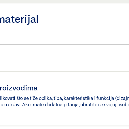
materijal
proizvodima
vati što se tiče oblika, tipa, karakteristika i funkcija (dizaj
no o državi. Ako imate dodatna pitanja, obratite se svojoj oso