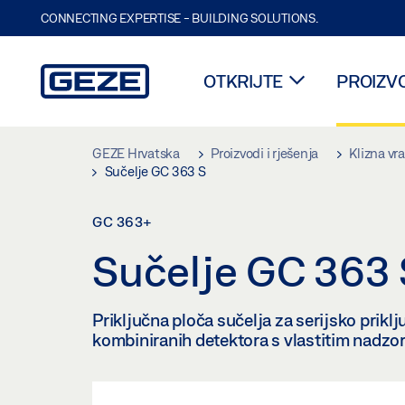
CONNECTING EXPERTISE - BUILDING SOLUTIONS.
OTKRIJTE
PROIZVO
Skip to main content
GEZE Hrvatska
Proizvodi i rješenja
Klizna vr
Sučelje GC 363 S
GC 363+
Sučelje GC 363
Priključna ploča sučelja za serijsko pr
kombiniranih detektora s vlastitim nadz