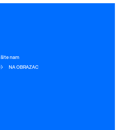
išite nam
NA OBRAZAC