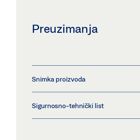
Preuzimanja
Snimka proizvoda
SUČELJE GC 363 S
Sigurnosno-tehnički list
Preuzmi (PNG)
Preuzmi (JPG)
ZAHTJEV ZA OZNAČAVANJE: © GEZE GmbH
SUČELJE GC 363 S * SIGURNOSNO-TE
Pregled
Preuzmi (.PDF | 442 KB)