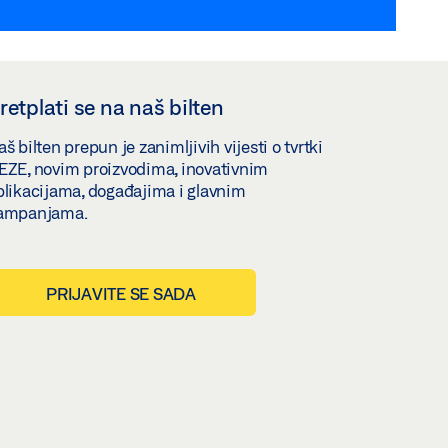
retplati se na naš bilten
š bilten prepun je zanimljivih vijesti o tvrtki
EZE, novim proizvodima, inovativnim
plikacijama, događajima i glavnim
ampanjama.
PRIJAVITE SE SADA