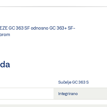
a GEZE GC 363 SF odnosno GC 363+ SF-
zorom
oda
Sučelje GC 363 S
Integrirano