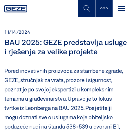
Skip
to
main
content
11/14/2024
BAU 2025: GEZE predstavlja usluge
i rješenja za velike projekte
Pored inovativnih proizvoda za stambene zgrade,
GEZE, stručnjak za vrata, prozore i sigurnost,
poznat je po svojoj ekspertizi u kompleksnim
temama u građevinarstvu. Upravo je to fokus
tvrtke iz Leonberga na BAU 2025. Posjetitelji
mogu doznati sve o uslugama koje obiteljsko
poduzeće nudi na štandu 538+539 u dvorani B1,