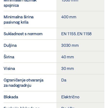
spojnica
Minimalna širina
400 mm
pasivnog krila
Sukladnost s normom
EN 1155. EN 1158
Duljina
3030 mm
Širina
40 mm
Visina
30 mm
Ograničenje otvaranja
Da
za nadogradnju
Blokada
Električno