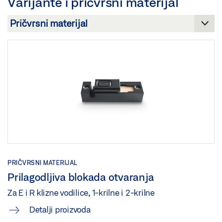
Varijante i pričvrsni materijal
Preuzmi (.PDF | 449 KB)
DULJINA
Preuzmi (PNG)
Podijeli
Preuzmi (JPG)
ZAHTJEV ZA OZNAČAVANJE: © GEZE GmbH
PRIČVRSNI MATERIJAL
Prilagodljiva blokada otvaranja
Za E i R klizne vodilice, 1-krilne i 2-krilne
Detalji proizvoda