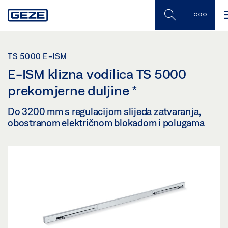
Skip
to
main
content
TS 5000 E-ISM
E-ISM klizna vodilica TS 5000
prekomjerne duljine
*
Do 3200 mm s regulacijom slijeda zatvaranja,
obostranom električnom blokadom i polugama