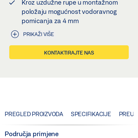
Kroz uzdužne rupe u montažnom
položaju mogućnost vodoravnog
pomicanja za 4 mm
PRIKAŽI VIŠE
KONTAKTIRAJTE NAS
PREGLED PROIZVODA
SPECIFIKACIJE
PREUZ
Područja primjene