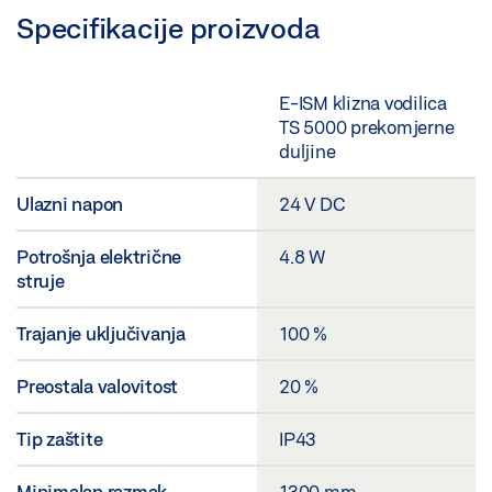
Specifikacije proizvoda
E-ISM klizna vodilica
TS 5000 prekomjerne
duljine
Ulazni napon
24 V DC
Potrošnja električne
4.8 W
struje
Trajanje uključivanja
100 %
Preostala valovitost
20 %
Tip zaštite
IP43
Minimalan razmak
1300 mm