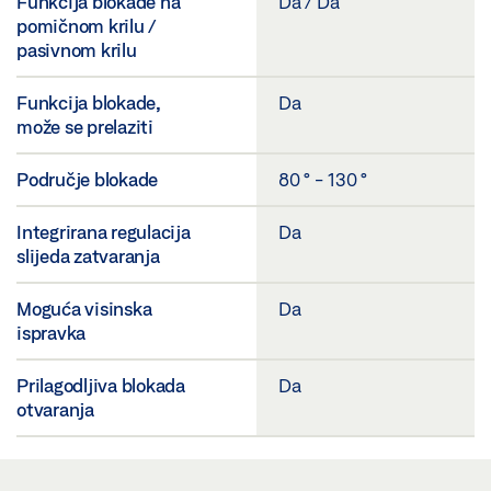
Funkcija blokade na
Da / Da
pomičnom krilu /
pasivnom krilu
Funkcija blokade,
Da
može se prelaziti
Područje blokade
80 ° - 130 °
Integrirana regulacija
Da
slijeda zatvaranja
Moguća visinska
Da
ispravka
Prilagodljiva blokada
Da
otvaranja