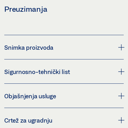
Preuzimanja
Snimka proizvoda
DETEKTOR TEMPERATURE 153
Sigurnosno-tehnički list
Preuzmi (PNG)
Preuzmi (JPG)
GC 153 * SIGURNOSNO-TEHNIČKI LIST HR
Objašnjenja usluge
ZAHTJEV ZA OZNAČAVANJE: © GEZE GmbH
Pregled
Preuzmi (.PDF | 436 KB)
IZJAVA O SVOJSTVIMA (DOP): GEZE DETEKTOR
Crtež za ugradnju
TEMPERATURE GC 153 TOČKASTI JAVLJAČ POŽARA
Podijeli