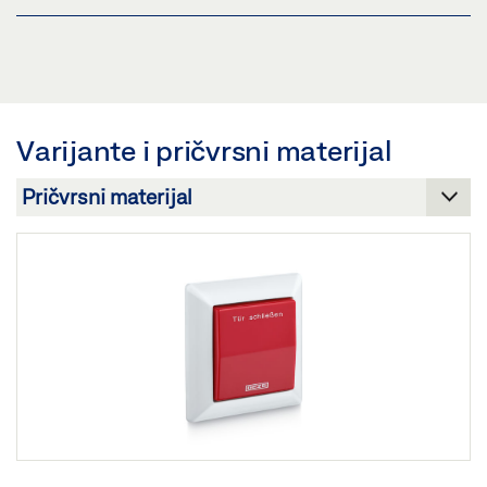
Pregled
DIMNA SKLOPKA GC 152
Preuzmi (.PDF | 746 KB)
Pregled
Podijeli
Preuzmi (.PDF | 101 KB)
Varijante i pričvrsni materijal
Podijeli
GC 152 STROPNI DETEKTOR DIMA, GC 153 DETEKTOR
TEMPERATURE
Preuzmi (.DWG | 293 KB)
Podijeli
STROPNI DETEKTOR GC 152 / GC 153
Preuzmi (.DXF | 1 MB)