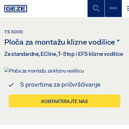
Skip
to
main
content
TS 5000
Ploča za montažu klizne vodilice
*
Za standardne, ECline, T-Stop i EFS klizne vodilice
S provrtima za pričvršćivanje
KONTAKTIRAJTE NAS