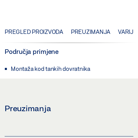
PREGLED PROIZVODA
PREUZIMANJA
VARIJA
Područja primjene
Montaža kod tankih dovratnika
Preuzimanja