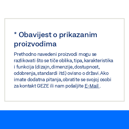
GEZE 3D MODEL TS 5000/ TS 3000 PLOČA ZA
MONTAŽU
Preuzmi (.STP | 561 KB)
Podijeli
*
Obavijest o prikazanim
proizvodima
Prethodno navedeni proizvodi mogu se
razlikovati što se tiče oblika, tipa, karakteristika
i funkcija (dizajn, dimenzije, dostupnost,
odobrenja, standardi itd.) ovisno o državi. Ako
imate dodatna pitanja, obratite se svojoj osobi
za kontakt GEZE ili nam pošaljite
E-Mail
.