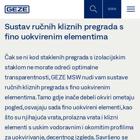
Skip
to
main
content
Sustav ručnih kliznih pregrada s
fino uokvirenim elementima
Čak se ni kod staklenih pregrada s izolacijskim
staklom ne morate odreći optimalne
transparentnosti, GEZE MSW nudi vam sustave
ručnih kliznih pregrada s fino uokvirenim
elementima. Tamo gdje inače debeli okviri ometaju
pogled, osvajaju sada fino uokvireni elementi, kao
što su njihajuća vrata, prolazna vrata i klizni
elementi s uskim vodoravnim i okomitim profilima
za uokvirivanje, decentnog izgleda. Savršeno se