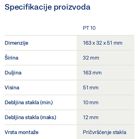
Specifikacije proizvoda
PT 10
Dimenzije
163 x 32 x 51 mm
Širina
32 mm
Duljina
163 mm
Visina
51 mm
Debljina stakla (min.)
10 mm
Debljina stakla (maks.)
12 mm
Vrsta montaže
Pričvršćenje stakla