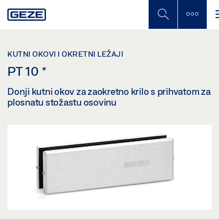
Skip
to
main
content
KUTNI OKOVI I OKRETNI LEŽAJI
PT 10
*
Donji kutni okov za zaokretno krilo s prihvatom za
plosnatu stožastu osovinu