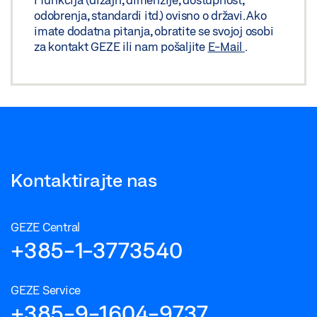
odobrenja, standardi itd.) ovisno o državi. Ako
imate dodatna pitanja, obratite se svojoj osobi
za kontakt GEZE ili nam pošaljite
E-Mail
.
Kontaktirajte nas
GEZE Central
+385-1-3773540
GEZE Service
+385-9-1604-9737