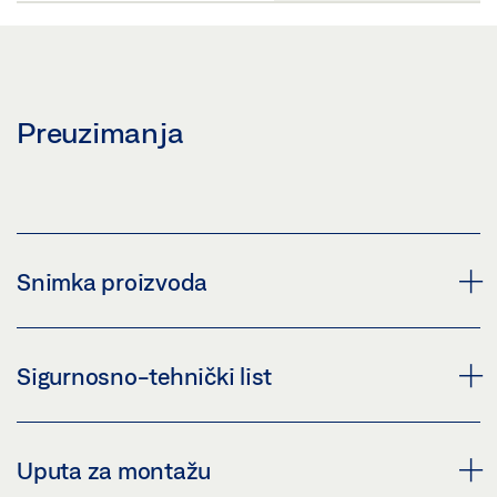
Preuzimanja
Snimka proizvoda
GEZE PT 10
Sigurnosno-tehnički list
Preuzmi (PNG)
Preuzmi (JPG)
PT 10 SIGURNOSNO-TEHNIČKI LIST HR
Uputa za montažu
ZAHTJEV ZA OZNAČAVANJE: © GEZE GmbH
Pregled