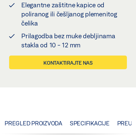
Elegantne zaštitne kapice od
poliranog ili češljanog plemenitog
čelika
Prilagodba bez muke debljinama
stakla od 10 - 12 mm
KONTAKTIRAJTE NAS
PREGLED PROIZVODA
SPECIFIKACIJE
PREUZ