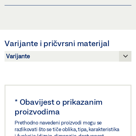
Preuzmi (.PDF | 424 KB)
OKOVI ZA STAKLO PT 10, PT 20, PT 24, PT 30, PT 40,
DL RD
Podijeli
Pregled
Varijante i pričvrsni materijal
Preuzmi (.PDF | 3 MB)
Podijeli
*
Obavijest o prikazanim
proizvodima
Prethodno navedeni proizvodi mogu se
razlikovati što se tiče oblika, tipa, karakteristika
i funkcija (dizajn, dimenzije, dostupnost,