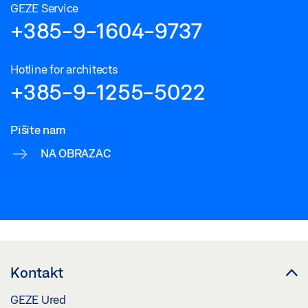
GEZE Service
+385-9-1604-9737
Hotline for architects
+385-9-1255-5022
Pišite nam
NA OBRAZAC
Kontakt
GEZE Ured