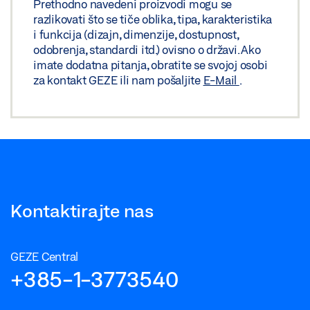
Prethodno navedeni proizvodi mogu se
razlikovati što se tiče oblika, tipa, karakteristika
ZAHTJEV ZA OZNAČAVANJE: © GEZE GmbH
i funkcija (dizajn, dimenzije, dostupnost,
odobrenja, standardi itd.) ovisno o državi. Ako
OL 90 N/OL 95 PRIKAZ UGRADNJE ZA PRIJELAZ
imate dodatna pitanja, obratite se svojoj osobi
za kontakt GEZE ili nam pošaljite
E-Mail
.
PRAGA
Preuzmi (PNG)
Preuzmi (JPG)
ZAHTJEV ZA OZNAČAVANJE: © GEZE GmbH
Kontaktirajte nas
GEZE Central
+385-1-3773540