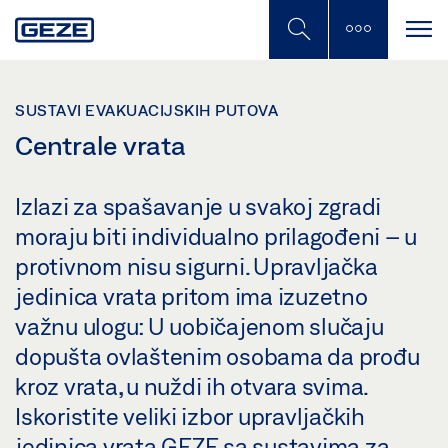
Skip
to
main
content
SUSTAVI EVAKUACIJSKIH PUTOVA
Centrale vrata
Izlazi za spašavanje u svakoj zgradi
moraju biti individualno prilagođeni – u
protivnom nisu sigurni. Upravljačka
jedinica vrata pritom ima izuzetno
važnu ulogu: U uobičajenom slučaju
dopušta ovlaštenim osobama da prođu
kroz vrata, u nuždi ih otvara svima.
Iskoristite veliki izbor upravljačkih
jedinica vrata GEZE sa sustavima za