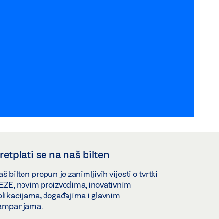
retplati se na naš bilten
š bilten prepun je zanimljivih vijesti o tvrtki
EZE, novim proizvodima, inovativnim
plikacijama, događajima i glavnim
ampanjama.