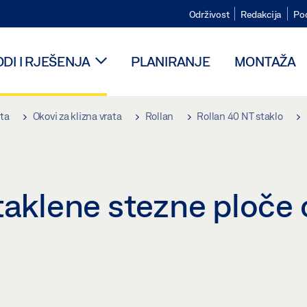
Održivost
Redakcija
Po
DI I RJEŠENJA
PLANIRANJE
MONTAŽA
ata
Okovi za klizna vrata
Rollan
Rollan 40 NT staklo
staklene stezne ploče