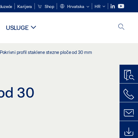
duzeće
Karijera
Shop
Hrvatska
HR
USLUGE
Pokrivni profil staklene stezne ploče od 30 mm
 od 30