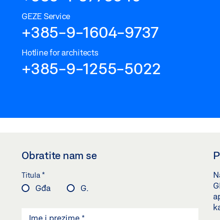
GEZE Service
+385-9-1604-9737
Hotline for architects
+385-9-1255-5022
Obratite nam se
P
*
Na
Titula
G
Gđa
G.
a
k