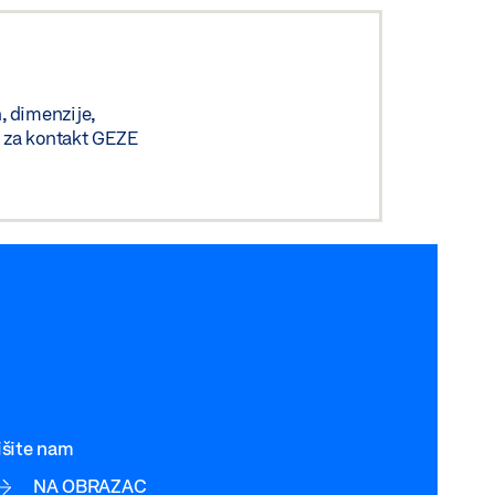
n, dimenzije,
bi za kontakt GEZE
išite nam
NA OBRAZAC