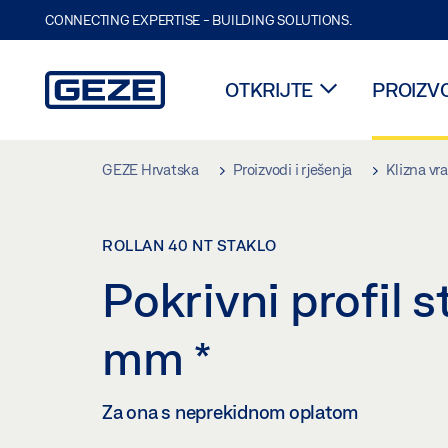
CONNECTING EXPERTISE - BUILDING SOLUTIONS.
OTKRIJTE
PROIZVO
Skip to main content
GEZE Hrvatska
Proizvodi i rješenja
Klizna vr
ROLLAN 40 NT STAKLO
Pokrivni profil 
mm
*
Za ona s neprekidnom oplatom