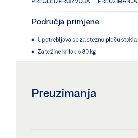
PREGLED PROIZVODA
PREUZIMANJA
Područja primjene
Upotrebljava se za steznu ploču stakla
Za težine krila do 80 kg
Preuzimanja