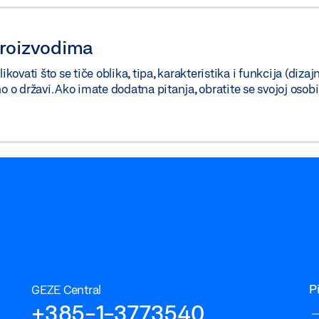
proizvodima
vati što se tiče oblika, tipa, karakteristika i funkcija (dizaj
no o državi. Ako imate dodatna pitanja, obratite se svojoj oso
P
GEZE Central
+385-1-3773540