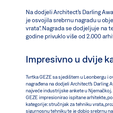
Na dodjeli Architect’s Darling Aw
je osvojila srebrnu nagradu u obje
vrata“. Nagrada se dodjeljuje na t
godine privuklo više od 2.000 arh
Impresivno u dvije k
Tvrtka GEZE sa sjedištem u Leonbergu i o
nagrađena na dodjeli Architect’s Darling 
najveće industrijske ankete u Njemačkoj.
GEZE impresionirao ispitane arhitekte, po
kategorije: stručnjak za tehniku vrata, pro
sigurnosnu tehniku te je dobio srebrnu n