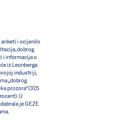
anketi i ocijenilo
tacija, dobrog
 i informacija o
će iz Leonberga
ojoj industriji,
jama „dobrog
ka prozora“ (37,5
procent). U
 odabrala je GEZE
jama.