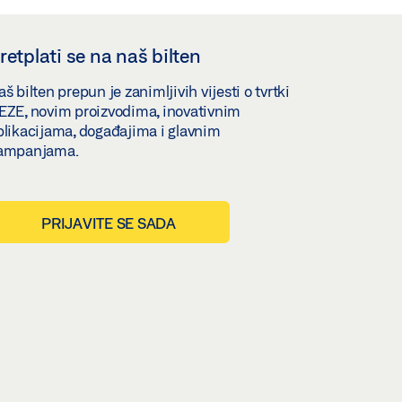
retplati se na naš bilten
š bilten prepun je zanimljivih vijesti o tvrtki
EZE, novim proizvodima, inovativnim
plikacijama, događajima i glavnim
ampanjama.
PRIJAVITE SE SADA