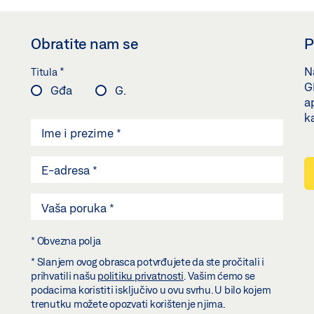
Obratite nam se
P
*
Na
Titula
G
Gđa
G.
a
k
* Obvezna polja
* Slanjem ovog obrasca potvrđujete da ste pročitali i
prihvatili našu
politiku privatnosti
. Vašim ćemo se
podacima koristiti isključivo u ovu svrhu. U bilo kojem
trenutku možete opozvati korištenje njima.