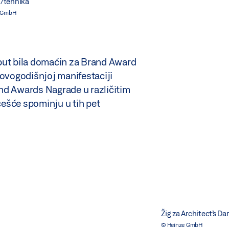
i/tehnika
 GmbH
put bila domaćin za Brand Award
 ovogodišnjoj manifestaciji
nd Awards Nagrade u različitim
ešće spominju u tih pet
Žig za Architect’s D
© Heinze GmbH