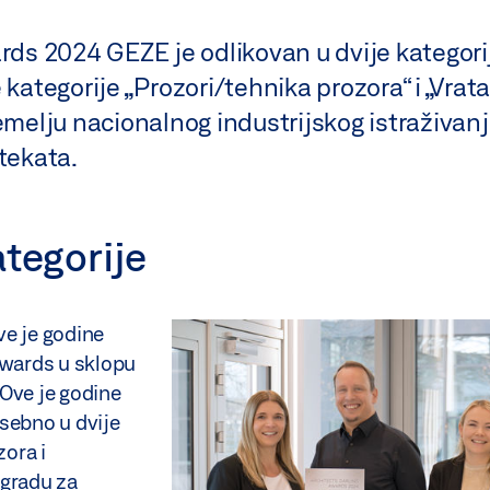
ards 2024 GEZE je odlikovan u dvije kategor
 kategorije „Prozori/tehnika prozora“ i „Vrat
emelju nacionalnog industrijskog istraživanja
itekata.
ategorije
ve je godine
Awards u sklopu
 Ove je godine
sebno u dvije
zora i
agradu za