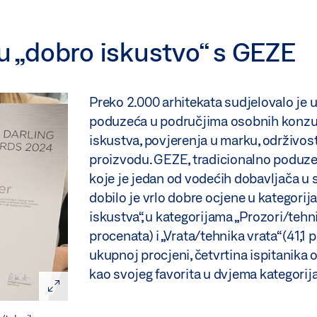
ju „dobro iskustvo“ s GEZE
Preko 2.000 arhitekata sudjelovalo je u 
poduzeća u područjima osobnih konzul
iskustva, povjerenja u marku, održivosti
proizvodu. GEZE, tradicionalno poduze
koje je jedan od vodećih dobavljača u sv
dobilo je vrlo dobre ocjene u kategori
iskustva“, u kategorijama „Prozori/tehni
procenata) i „Vrata/tehnika vrata“ (41,1 
ukupnoj procjeni, četvrtina ispitanika
kao svojeg favorita u dvjema kategori