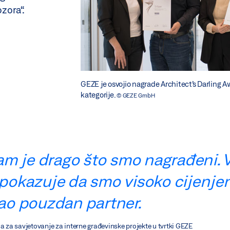
ozora“.
GEZE je osvojio nagrade Architect’s Darling A
kategorije.
© GEZE GmbH
m je drago što smo nagrađeni. Vi
 pokazuje da smo visoko cijenjen
kao pouzdan partner.
ma za savjetovanje za interne građevinske projekte u tvrtki GEZE