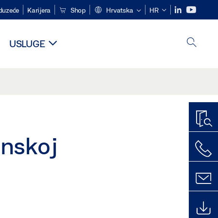
duzeće
Karijera
Shop
Hrvatska
HR
USLUGE
inskoj