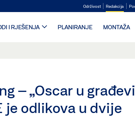
Održivost
Redakcija
Po
DI I RJEŠENJA
PLANIRANJE
MONTAŽA
ing – „Oscar u građev
 je odlikova u dvije