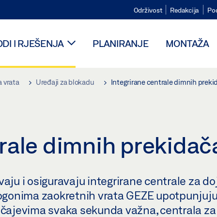
Održivost
Redakcija
Po
DI I RJEŠENJA
PLANIRANJE
MONTAŽA
 vrata
Uređaji za blokadu
Integrirane centrale dimnih preki
trale dimnih prekidač
vaju i osiguravaju integrirane centrale za d
gonima zaokretnih vrata GEZE upotpunjuju
lučajevima svaka sekunda važna, centrala z