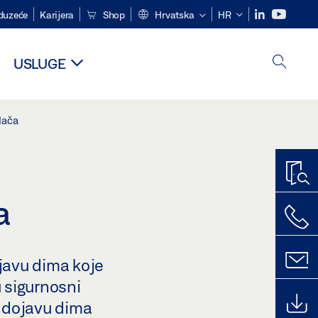
duzeće
Karijera
Shop
Hrvatska
HR
USLUGE
dača
a
ojavu dima koje
 sigurnosni
a dojavu dima