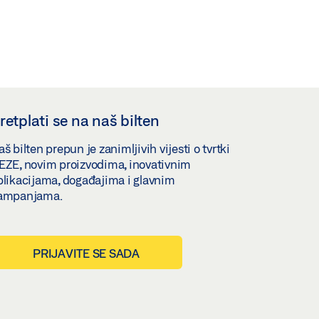
retplati se na naš bilten
š bilten prepun je zanimljivih vijesti o tvrtki
EZE, novim proizvodima, inovativnim
plikacijama, događajima i glavnim
ampanjama.
PRIJAVITE SE SADA