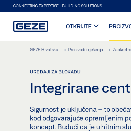
CONNECTING EXPERTISE - BUILDING SOLUTIONS.
OTKRIJTE
PROIZVO
Skip to main content
GEZE Hrvatska
Proizvodi i rješenja
Zaokretna
UREĐAJI ZA BLOKADU
Integrirane cen
Sigurnost je uključena – to obeća
kod odgovarajuće opremljenim po
koncept. Budući da je u hitnim s