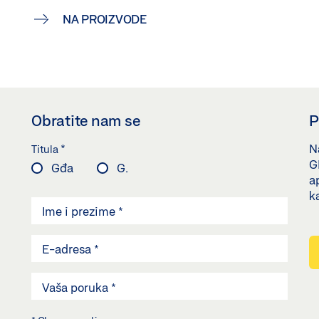
NA PROIZVODE
Obratite nam se
P
*
Na
Titula
G
Gđa
G.
a
k