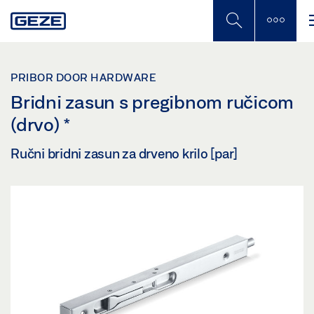
Skip
to
main
content
PRIBOR DOOR HARDWARE
Bridni zasun s pregibnom ručicom
(drvo)
*
Ručni bridni zasun za drveno krilo [par]