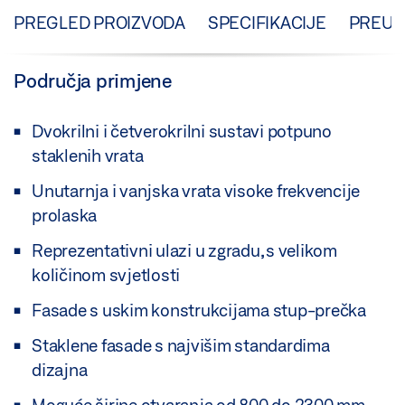
PREGLED PROIZVODA
SPECIFIKACIJE
PREUZ
Područja primjene
Dvokrilni i četverokrilni sustavi potpuno
staklenih vrata
Unutarnja i vanjska vrata visoke frekvencije
prolaska
Reprezentativni ulazi u zgradu, s velikom
količinom svjetlosti
Fasade s uskim konstrukcijama stup-prečka
Staklene fasade s najvišim standardima
dizajna