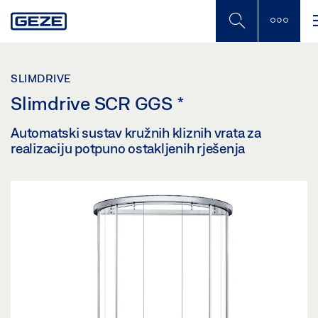
Skip
to
main
content
SLIMDRIVE
Slimdrive SCR GGS
*
Automatski sustav kružnih kliznih vrata za
realizaciju potpuno ostakljenih rješenja