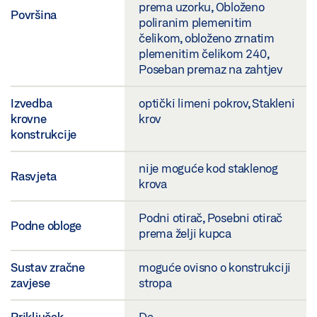
prema uzorku, Obloženo
Površina
poliranim plemenitim
čelikom, obloženo zrnatim
plemenitim čelikom 240,
Poseban premaz na zahtjev
Izvedba
optički limeni pokrov, Stakleni
krovne
krov
konstrukcije
nije moguće kod staklenog
Rasvjeta
krova
Podni otirač, Posebni otirač
Podne obloge
prema želji kupca
Sustav zračne
moguće ovisno o konstrukciji
zavjese
stropa
Priključak
Da