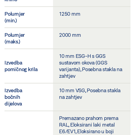
Polumjer
1250 mm
(min.)
Polumjer
2000 mm
(maks.)
10 mm ESG-H s GGS
Izvedba
sustavom okova (GGS
pomičnog krila
varijanta), Posebna stakla na
zahtjev
Izvedba
10 mm VSG, Posebna stakla
bočnih
na zahtjev
dijelova
Premazano prahom prema
RAL, Eloksirani laki metal
E6/EV1, Eloksirano u boji