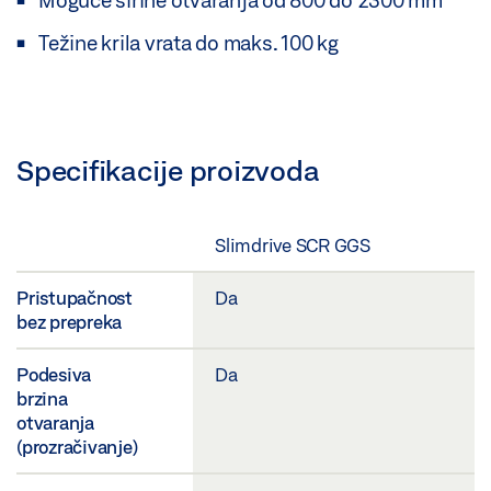
Moguće širine otvaranja od 800 do 2300 mm
Težine krila vrata do maks. 100 kg
Specifikacije proizvoda
Slimdrive SCR GGS
Pristupačnost
Da
bez prepreka
Podesiva
Da
brzina
otvaranja
(prozračivanje)