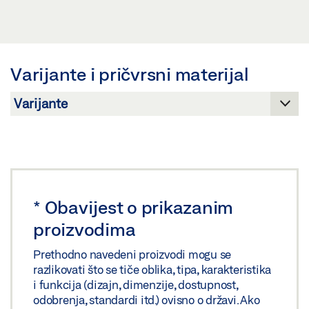
Preuzmi (JPG)
PRIKLJUČNI TERMINAL EMD 2-KRIL. 230 V *
ZAHTJEV ZA OZNAČAVANJE: © GEZE GmbH
SIGURNOSNO-TEHNIČKI LIST HR
Pregled
Varijante i pričvrsni materijal
Preuzmi (.PDF | 443 KB)
Podijeli
*
Obavijest o prikazanim
proizvodima
Prethodno navedeni proizvodi mogu se
razlikovati što se tiče oblika, tipa, karakteristika
i funkcija (dizajn, dimenzije, dostupnost,
odobrenja, standardi itd.) ovisno o državi. Ako