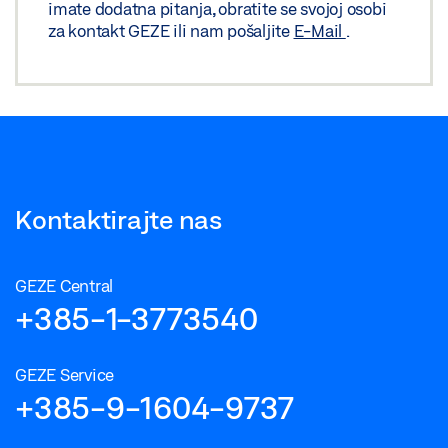
imate dodatna pitanja, obratite se svojoj osobi
za kontakt GEZE ili nam pošaljite
E-Mail
.
Kontaktirajte nas
GEZE Central
+385-1-3773540
GEZE Service
+385-9-1604-9737