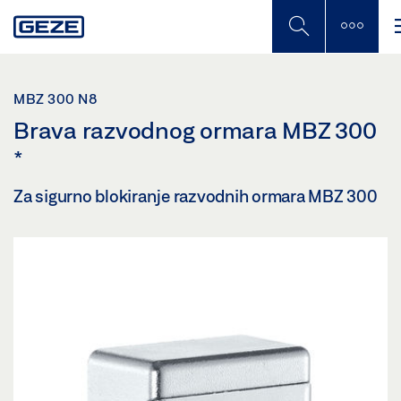
Skip
to
main
content
MBZ 300 N8
Brava razvodnog ormara MBZ 300
*
Za sigurno blokiranje razvodnih ormara MBZ 300