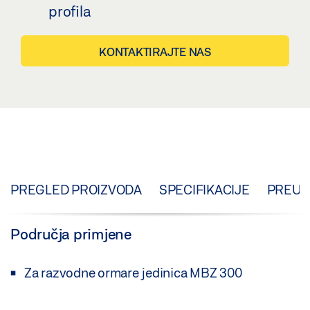
profila
KONTAKTIRAJTE NAS
PREGLED PROIZVODA
SPECIFIKACIJE
PREUZ
Područja primjene
Za razvodne ormare jedinica MBZ 300