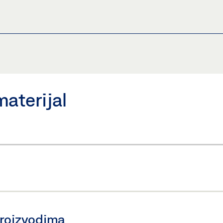
HR
Podijeli
materijal
proizvodima