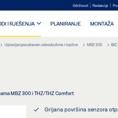
Održivost
Redakcija
Po
DI I RJEŠENJA
PLANIRANJE
MONTAŽA
Upravljanjesustavom odvoda dima i topline
MBZ 300
GC 
alama MBZ 300 i THZ/THZ Comfort
Grijana površina senzora otp