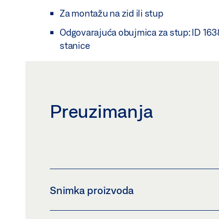
Za montažu na zid ili stup
Odgovarajuća obujmica za stup: ID 163
stanice
Preuzimanja
Snimka proizvoda
SENZOR ZA KIŠU GC 240 RS