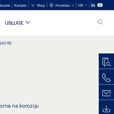
duzeće
Karijera
Shop
Hrvatska
HR
USLUGE
240 RS
orna na koroziju