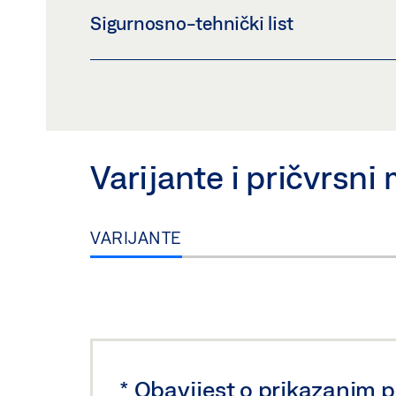
Sigurnosno-tehnički list
Preuzmi (PNG)
Preuzmi (JPG)
ZAHTJEV ZA OZNAČAVANJE: © GEZE GmbH
GC 240 RS * SIGURNOSNO-TEHNIČKI LIST 
Pregled
Preuzmi (.PDF | 451 KB)
Varijante i pričvrsni 
VARIJANTE
*
Obavijest o prikazanim 