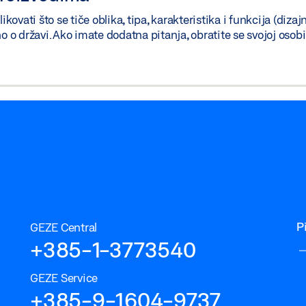
vati što se tiče oblika, tipa, karakteristika i funkcija (dizaj
no o državi. Ako imate dodatna pitanja, obratite se svojoj oso
P
GEZE Central
+385-1-3773540
GEZE Service
+385-9-1604-9737