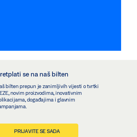
retplati se na naš bilten
š bilten prepun je zanimljivih vijesti o tvrtki
EZE, novim proizvodima, inovativnim
plikacijama, događajima i glavnim
ampanjama.
PRIJAVITE SE SADA