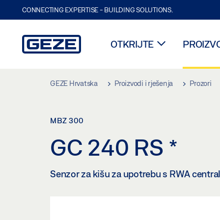
CONNECTING EXPERTISE - BUILDING SOLUTIONS.
OTKRIJTE
PROIZVO
Skip to main content
GEZE Hrvatska
Proizvodi i rješenja
Prozori
MBZ 300
GC 240 RS
*
Senzor za kišu za upotrebu s RWA centr