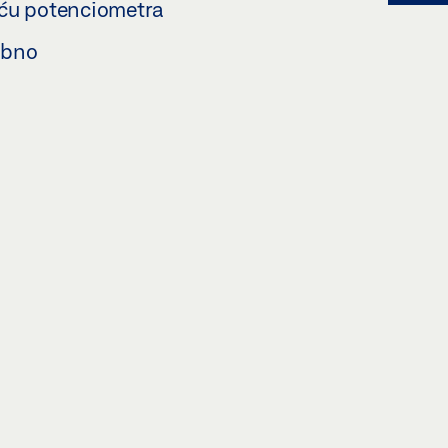
oću potenciometra
ebno