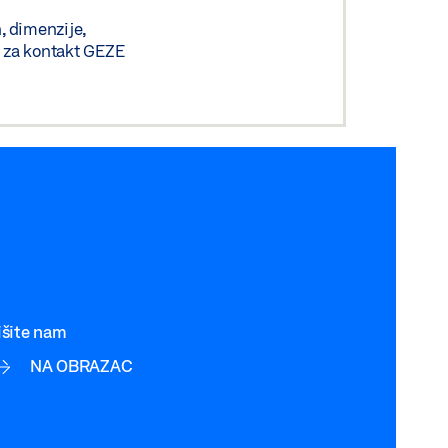
n, dimenzije,
bi za kontakt GEZE
išite nam
NA OBRAZAC