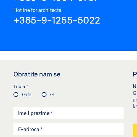
Hotline for architects
+385-9-1255-5022
Obratite nam se
P
*
Na
Titula
G
Gđa
G.
a
k