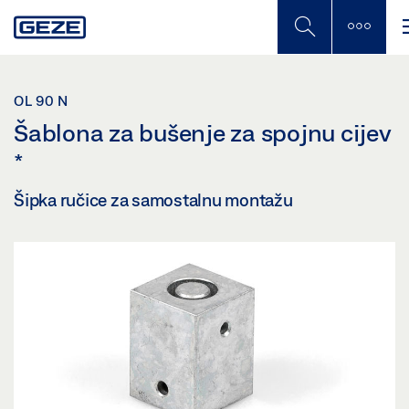
Skip
to
main
content
OL 90 N
Šablona za bušenje za spojnu cijev
*
Šipka ručice za samostalnu montažu