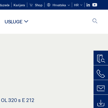
duzeće
Karijera
Shop
Hrvatska
HR
USLUGE
 OL 320 s E 212