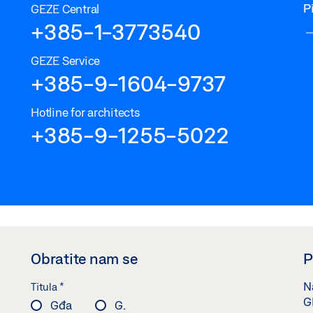
P
GEZE Central
+385-1-3773540
GEZE Service
+385-9-1604-9737
Hotline for architects
+385-9-1255-5022
Obratite nam se
P
*
Na
Titula
G
Gđa
G.