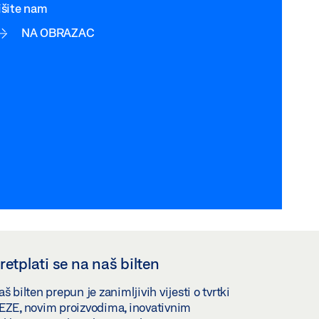
išite nam
NA OBRAZAC
retplati se na naš bilten
š bilten prepun je zanimljivih vijesti o tvrtki
EZE, novim proizvodima, inovativnim