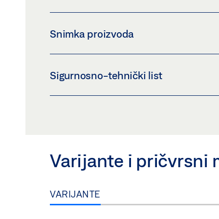
Snimka proizvoda
SPOJNI KOMAD
Sigurnosno-tehnički list
Preuzmi (PNG)
Preuzmi (JPG)
ZAHTJEV ZA OZNAČAVANJE: © GEZE GmbH
SPOJNI ELEMENT E 212 * SIGUR
Pregled
Preuzmi (.PDF | 432 KB)
Varijante i pričvrsni 
VARIJANTE