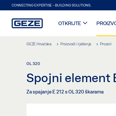
CONNECTING EXPERTISE - BUILDING SOLUTIONS.
OTKRIJTE
PROIZVO
Skip to main content
GEZE Hrvatska
Proizvodi i rješenja
Prozori
OL 320
Spojni element 
Za spajanje E 212 s OL 320 škarama