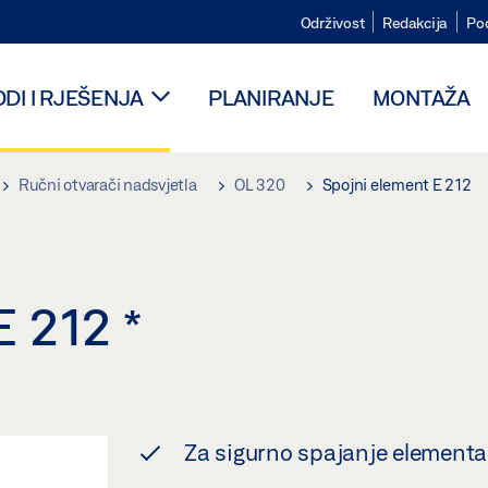
Održivost
Redakcija
Po
DI I RJEŠENJA
PLANIRANJE
MONTAŽA
Ručni otvarači nadsvjetla
OL 320
Spojni element E 212
E 212
*
Za sigurno spajanje elementa