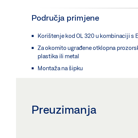
Područja primjene
Korištenje kod OL 320 u kombinaciji s 
Za okomito ugrađene otklopna prozorsk
plastika ili metal
Montaža na šipku
Preuzimanja