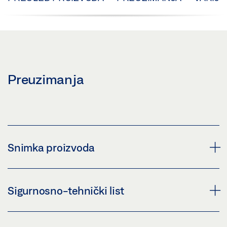
Preuzimanja
Snimka proizvoda
RUČNA POLUGA ZAMAH 70MM S KUTNOM
Sigurnosno-tehnički list
SKRETNICOM
Preuzmi (PNG)