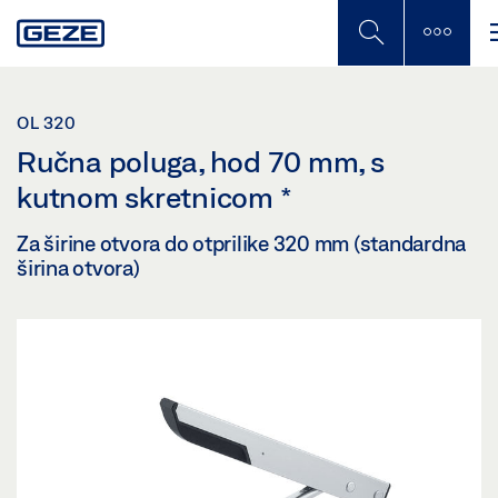
Skip
to
main
content
OL 320
Ručna poluga, hod 70 mm, s
kutnom skretnicom
*
Za širine otvora do otprilike 320 mm (standardna
širina otvora)