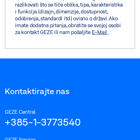
razlikovati što se tiče oblika, tipa, karakteristika
i funkcija (dizajn, dimenzije, dostupnost,
odobrenja, standardi itd.) ovisno o državi. Ako
imate dodatna pitanja, obratite se svojoj osobi
za kontakt GEZE ili nam pošaljite
E-Mail
.
Kontaktirajte nas
GEZE Central
+385-1-3773540
GEZE Service