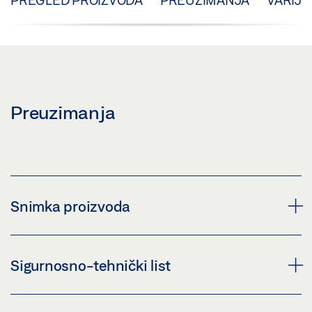
PREGLED PROIZVODA
PREUZIMANJA
VARIJA
Preuzimanja
Snimka proizvoda
POKROV KUTNOG KUTNIKA OL 320
Sigurnosno-tehnički list
Preuzmi (PNG)
Preuzmi (JPG)