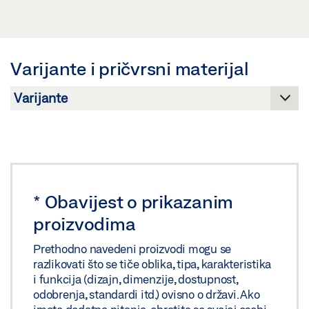
POKROV KUTNOG KUTNIKA OL 320 SIGURNOSNO-
ZAHTJEV ZA OZNAČAVANJE: © GEZE GmbH
TEHNIČKI LIST HR
Pregled
Varijante i pričvrsni materijal
Preuzmi (.PDF | 407 KB)
Podijeli
*
Obavijest o prikazanim
proizvodima
Prethodno navedeni proizvodi mogu se
razlikovati što se tiče oblika, tipa, karakteristika
i funkcija (dizajn, dimenzije, dostupnost,
odobrenja, standardi itd.) ovisno o državi. Ako