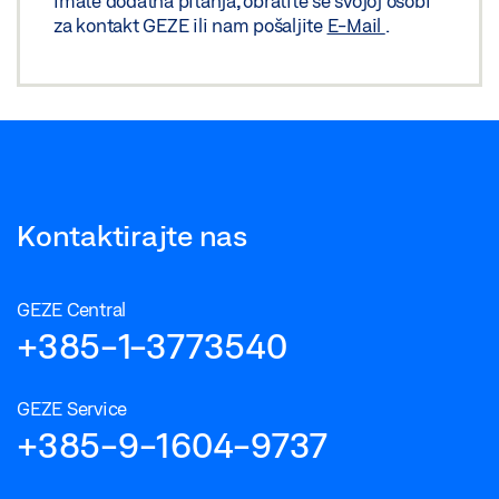
imate dodatna pitanja, obratite se svojoj osobi
za kontakt GEZE ili nam pošaljite
E-Mail
.
Kontaktirajte nas
GEZE Central
+385-1-3773540
GEZE Service
+385-9-1604-9737