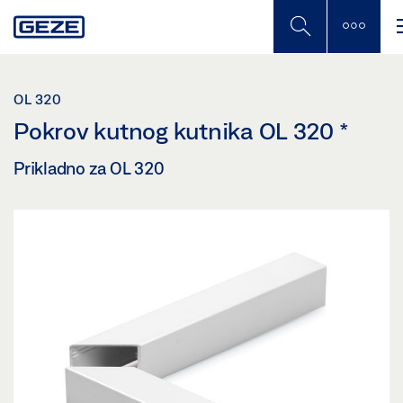
Skip
to
main
content
OL 320
Pokrov kutnog kutnika OL 320
*
Prikladno za OL 320