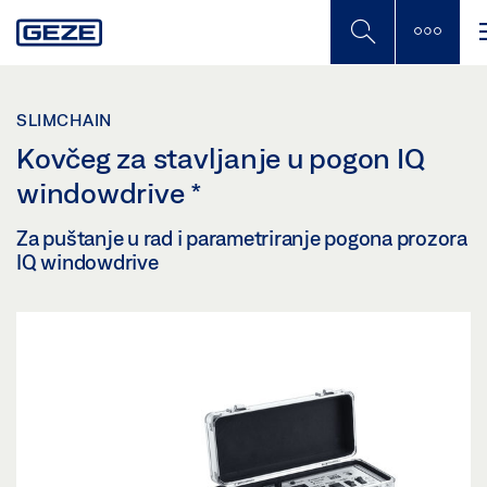
Skip
to
main
content
SLIMCHAIN
Kovčeg za stavljanje u pogon IQ
windowdrive
*
Za puštanje u rad i parametriranje pogona prozora
IQ windowdrive