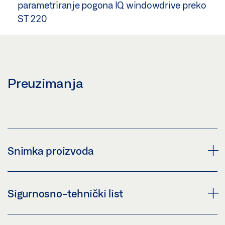
parametriranje pogona IQ windowdrive preko
ST 220
Preuzimanja
Snimka proizvoda
KOVČEG ZA STAVLJANJE U POGON
Sigurnosno-tehnički list
Preuzmi (PNG)
Preuzmi (JPG)