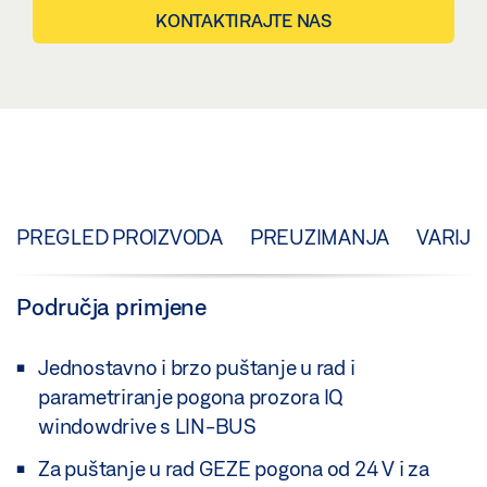
KONTAKTIRAJTE NAS
PREGLED PROIZVODA
PREUZIMANJA
VARIJA
Područja primjene
Jednostavno i brzo puštanje u rad i
parametriranje pogona prozora IQ
windowdrive s LIN-BUS
Za puštanje u rad GEZE pogona od 24 V i za