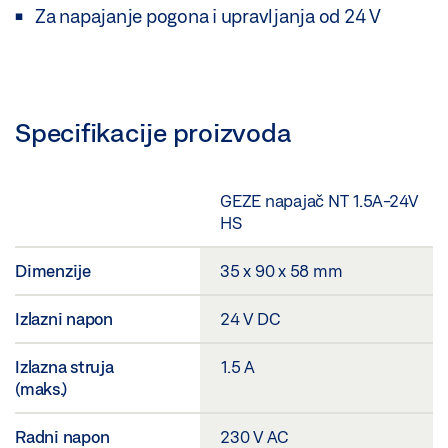
Za napajanje pogona i upravljanja od 24 V
Specifikacije proizvoda
GEZE napajač NT 1.5A-24V
HS
Dimenzije
35 x 90 x 58 mm
Izlazni napon
24 V DC
Izlazna struja
1.5 A
(maks.)
Radni napon
230 V AC