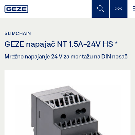
Skip
to
main
content
SLIMCHAIN
GEZE napajač NT 1.5A-24V HS
*
Mrežno napajanje 24 V za montažu na DIN nosač