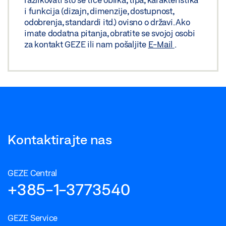
i funkcija (dizajn, dimenzije, dostupnost,
odobrenja, standardi itd.) ovisno o državi. Ako
imate dodatna pitanja, obratite se svojoj osobi
za kontakt GEZE ili nam pošaljite
E-Mail
.
Kontaktirajte nas
GEZE Central
+385-1-3773540
GEZE Service