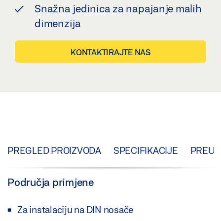
Snažna jedinica za napajanje malih
dimenzija
KONTAKTIRAJTE NAS
PREGLED PROIZVODA
SPECIFIKACIJE
PREUZ
Područja primjene
Za instalaciju na DIN nosače