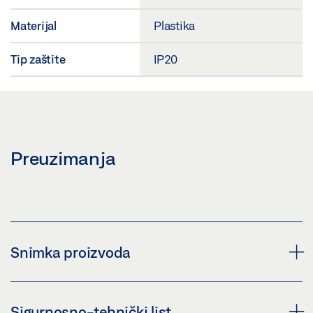
Materijal
Plastika
Tip zaštite
IP20
Preuzimanja
Snimka proizvoda
NAPAJANJE NT 1,5 A-24 V HS
Sigurnosno-tehnički list